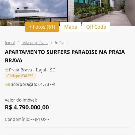
+ Fotos (61)
Mapa
QR Code
Inicial
/
Lista de imóveis
/
Imóvel
APARTAMENTO SURFERS PARADISE NA PRAIA
BRAVA
Praia Brava - Itajaí - SC
Código: V30233
Incorporação: 61.737-4
Valor do imóvel:
R$ 4.790.000,00
Condomínio:
- -
IPTU:
- -