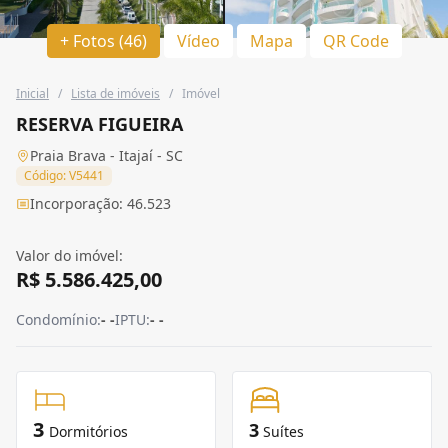
+ Fotos (46)
Vídeo
Mapa
QR Code
Inicial
/
Lista de imóveis
/
Imóvel
RESERVA FIGUEIRA
Praia Brava - Itajaí - SC
Código: V5441
Incorporação: 46.523
Valor do imóvel:
R$ 5.586.425,00
Condomínio:
- -
IPTU:
- -
3
3
Dormitórios
Suítes