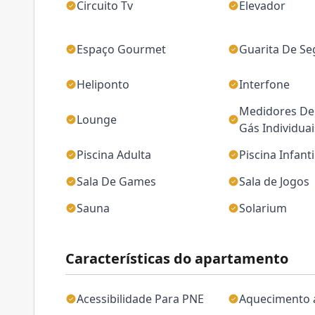
Circuito Tv
Elevador
Espaço Gourmet
Guarita De S
Heliponto
Interfone
Medidores De 
Lounge
Gás Individuai
Piscina Adulta
Piscina Infanti
Sala De Games
Sala de Jogos
Sauna
Solarium
Características do apartamento
Acessibilidade Para PNE
Aquecimento 