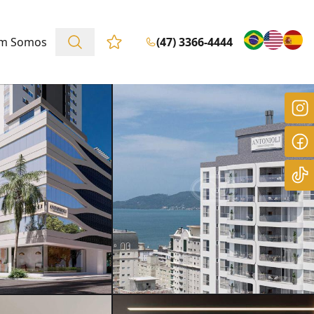
m Somos
(47) 3366-4444
Favoritos (0 itens)