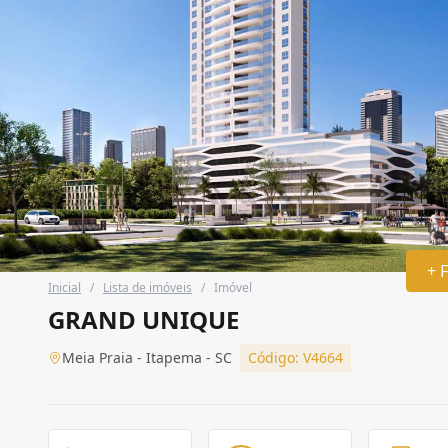
+ 
Inicial
/
Lista de imóveis
/
Imóvel
GRAND UNIQUE
Meia Praia - Itapema - SC
Código: V4664