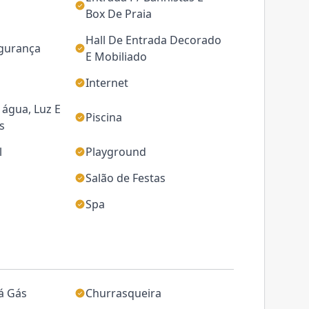
Box De Praia
Hall De Entrada Decorado
egurança
E Mobiliado
Internet
água, Luz E
Piscina
s
l
Playground
Salão de Festas
Spa
á Gás
Churrasqueira