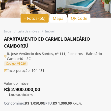
+ Fotos (66)
Mapa
QR Code
Inicial
/
Lista de imóveis
/
Imóvel
APARTAMENTO ED CARMEL BALNEÁRIO
CAMBORIÚ
R. José Venâncio dos Santos, nº 111, Pioneiros - Balneário
Camboriú - SC
Código: V3026
Incorporação: 104.481
Valor do imóvel:
R$ 2.900.000,00
$500.000 dolares
Condomínio:
R$ 1.050,00
IPTU:
R$ 1.300,00
ANUAL