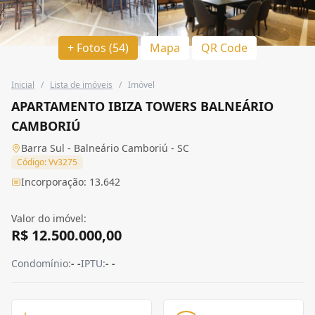
+ Fotos (54)
Mapa
QR Code
Inicial
/
Lista de imóveis
/
Imóvel
APARTAMENTO IBIZA TOWERS BALNEÁRIO
CAMBORIÚ
Barra Sul - Balneário Camboriú - SC
Código: Vv3275
Incorporação: 13.642
Valor do imóvel:
R$ 12.500.000,00
Condomínio:
- -
IPTU:
- -