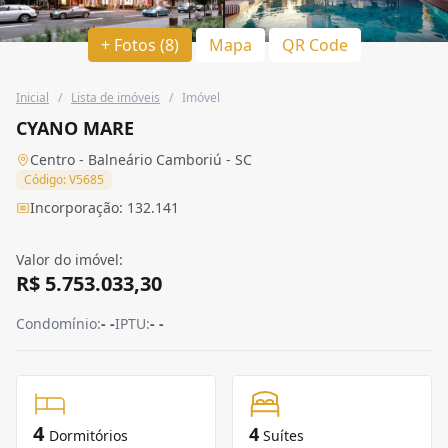
+ Fotos (8)
Mapa
QR Code
Inicial
/
Lista de imóveis
/
Imóvel
CYANO MARE
Centro - Balneário Camboriú - SC
Código: V5685
Incorporação: 132.141
Valor do imóvel:
R$ 5.753.033,30
Condomínio:
- -
IPTU:
- -
4
4
Dormitórios
Suítes