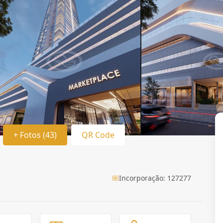
+ Fotos (43)
QR Code
Incorporação: 127277