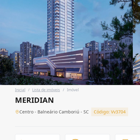
Inicial
/
Lista de imóveis
/
Imóvel
MERIDIAN
Centro - Balneário Camboriú - SC
Código: Vv3704