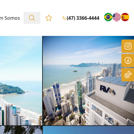
m Somos
(47) 3366-4444
Favoritos (0 itens)