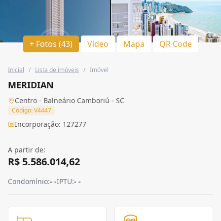
+ Fotos (43)
Vídeo
Mapa
QR Code
Inicial
/
Lista de imóveis
/
Imóvel
MERIDIAN
Centro - Balneário Camboriú - SC
Código: V4447
Incorporação: 127277
A partir de:
R$ 5.586.014,62
Condomínio:
- -
IPTU:
- -