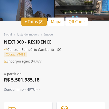
+ Fotos (8)
Mapa
QR Code
Inicial
/
Lista de imóveis
/
Imóvel
NEXT 360 - RESIDENCE
Centro - Balneário Camboriú - SC
Código: V4488
Incorporação: 34.477
A partir de:
R$ 5.501.985,18
Condomínio:
- -
IPTU:
- -