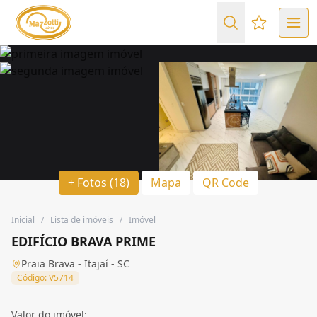
Favoritos (
+ Fotos (18)
Mapa
QR Code
Inicial
/
Lista de imóveis
/
Imóvel
EDIFÍCIO BRAVA PRIME
Praia Brava - Itajaí - SC
Código: V5714
Valor do imóvel: