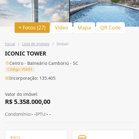
+ Fotos (27)
Vídeo
Mapa
QR Code
Inicial
/
Lista de imóveis
/
Imóvel
ICONIC TOWER
Centro - Balneário Camboriú - SC
Código: V5693
Incorporação: 135.405
Valor do imóvel:
R$ 5.358.000,00
Condomínio:
- -
IPTU:
- -